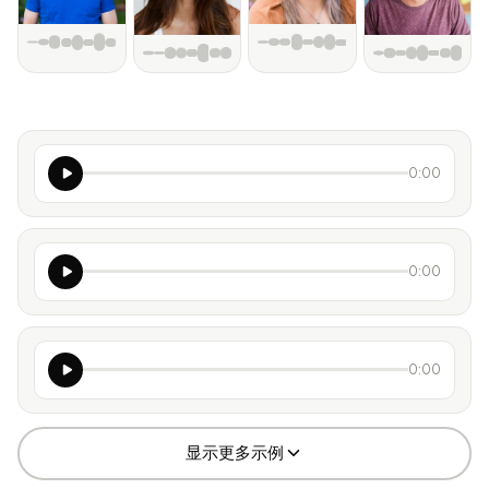
Donald
0:00
Trump
Elon
0:00
Musk
Kamala
0:00
Harris
显示更多示例