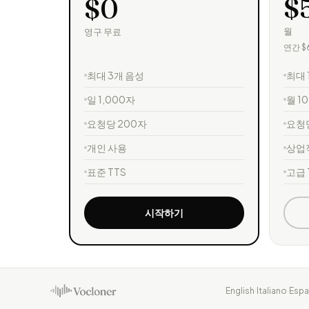
$
$0
월
영구 무료
연간 $
최대 3개 음성
최대 
일 1,000자
월 1
요청당 200자
요청당
개인 사용
상업
표준 TTS
고급 
시작하기
English
·
Italiano
·
Espa