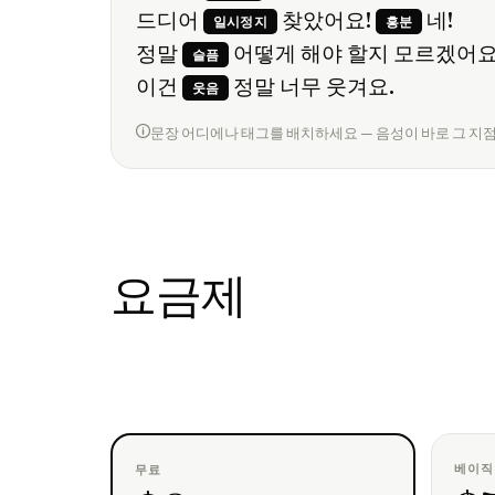
드디어
찾았어요!
네!
일시정지
흥분
정말
어떻게 해야 할지 모르겠어요
슬픔
이건
정말 너무 웃겨요.
웃음
문장 어디에나 태그를 배치하세요 — 음성이 바로 그 지
요금제
베이직
무료