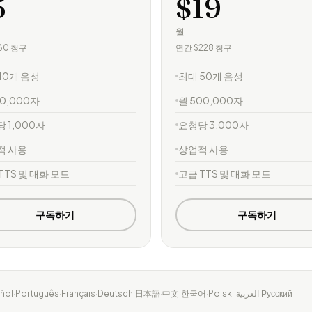
5
$19
월
60 청구
연간 $228 청구
10개 음성
최대 50개 음성
00,000자
월 500,000자
 1,000자
요청당 3,000자
적 사용
상업적 사용
TTS 및 대화 모드
고급 TTS 및 대화 모드
구독하기
구독하기
ñol
·
Português
·
Français
·
Deutsch
·
日本語
·
中文
·
한국어
·
Polski
·
العربية
·
Русский