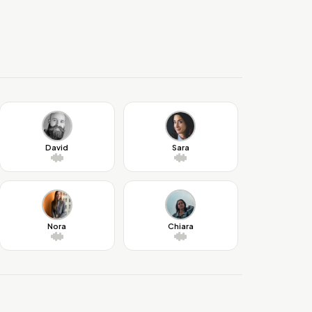
David
Sara
Nora
Chiara