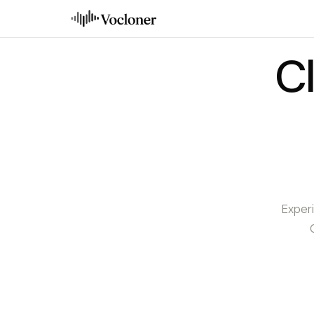
C
Exper