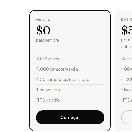
BÁSI
GRÁTIS
$
$0
por m
para sempre
cobra
Até 3 vozes
Até 
1.000 caracteres/dia
100.
200 caracteres/requisição
1.00
Uso pessoal
Uso 
TTS padrão
TTS 
Começar