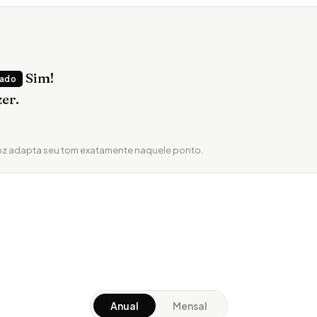
Sim!
mado
zer.
voz adapta seu tom exatamente naquele ponto.
Anual
Mensal