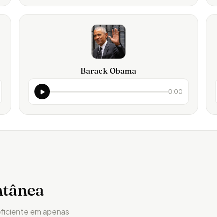
Barack Obama
0:00
ntânea
eficiente em apenas