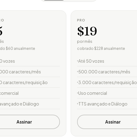
CO
PRO
5
$19
ês
por mês
do $60 anualmente
cobrado $228 anualmente
10 vozes
Até 50 vozes
000 caracteres/mês
500.000 caracteres/mês
0 caracteres/requisição
3.000 caracteres/requisição
comercial
Uso comercial
avançado e Diálogo
TTS avançado e Diálogo
Assinar
Assinar