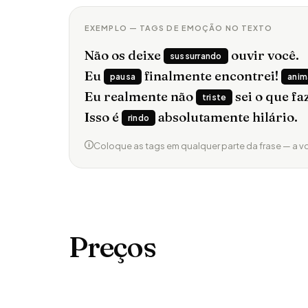
EXEMPLO — TAGS DE EMOÇÃO NO TEXTO
Não os deixe
ouvir você.
sussurrando
Eu
finalmente encontrei!
pausa
ani
Eu realmente não
sei o que fa
triste
Isso é
absolutamente hilário.
rindo
Coloque as tags em qualquer parte da frase — a 
Preços