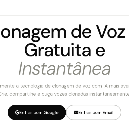
lonagem de Voz 
Gratuita e
Instantânea
imente a tecnologia de clonagem de voz com IA mais ava
Crie, compartilhe e ouça vozes clonadas instantaneamente
Entrar com Google
Entrar com Email