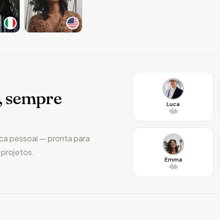
s, sempre
Luca
eca pessoal — pronta para
 projetos.
Emma