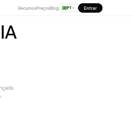
Recursos
Preços
Blog
Entrar
PT
IA
nçada.
.