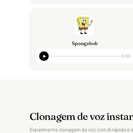
Spongebob
0:00
Clonagem de voz insta
Experimente clonagem de voz com IA rápida e 