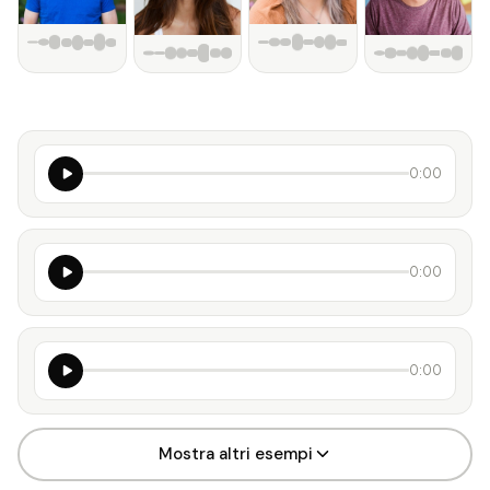
Donald
0:00
Trump
Elon
0:00
Musk
Kamala
0:00
Harris
Mostra altri esempi