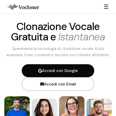
☰
Clonazione Vocale
Gratuita e
Istantanea
Sperimenta la tecnologia di clonazione vocale AI più
avanzata. Crea, condividi e ascolta voci clonate all'istante.
Accedi con Google
Accedi con Email