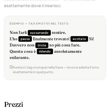
esattamente dove li inserisci.
ESEMPIO — TAG EMOTIVI NEL TESTO
Non farli
sentire.
sussurrando
L'ho
finalmente trovato!
Sì!
pausa
eccitato
Davvero non
so più cosa fare.
triste
Questa cosa è
assolutamente
ridendo
esilarante.
Inserisci i tag ovunque nella frase — la voce adatta il tono
esattamente in quel punto.
Prezzi