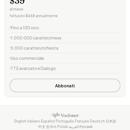
$39
al mese
fatturato $468 annualmente
Fino a 100 voci
1.000.000 caratteri/mese
5.000 caratteri/richiesta
Uso commerciale
TTS avanzato e Dialogo
Abbonati
English
·
Italiano
·
Español
·
Português
·
Français
·
Deutsch
·
日本語
·
中文
·
한국어
·
Polski
·
العربية
·
Русский